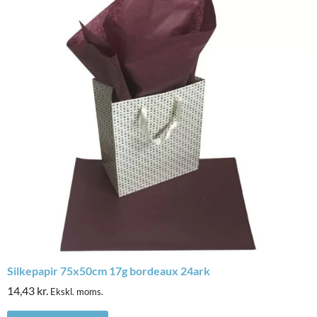
Silkepapir 75x50cm 17g bordeaux 24ark
14,43
kr.
Ekskl. moms.