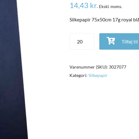
14,43
kr.
Ekskl. moms.
Silkepapir 75x50cm 17g royal bl
Silkepapir 75x50cm 17g royal blå
Tilføj ti
Varenummer (SKU):
3027077
Kategori:
Silkepapir