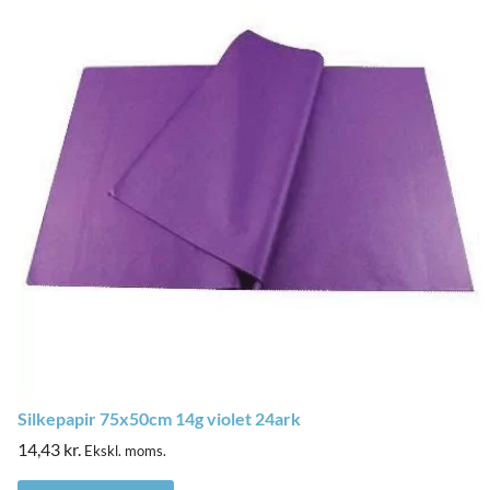
Silkepapir 75x50cm 14g violet 24ark
14,43
kr.
Ekskl. moms.