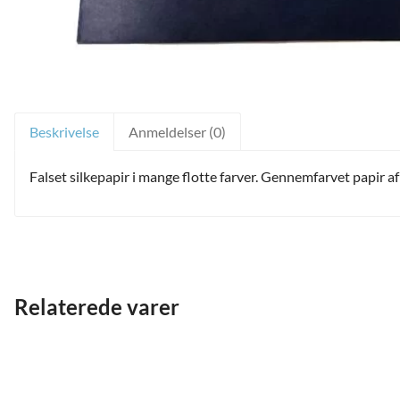
Beskrivelse
Anmeldelser (0)
Falset silkepapir i mange flotte farver. Gennemfarvet papir af
and
Relaterede varer
ild
nu
and
ild
nu