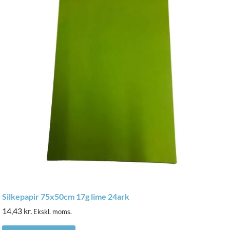
Silkepapir 75x50cm 17g lime 24ark
14,43
kr.
Ekskl. moms.