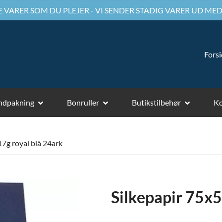
 VARER SOM DU PLEJER - VI SENDER STADIG VARER UD MED
Fors
ndpakning
Bonruller
Butikstilbehør
Ko
7g royal blå 24ark
Silkepapir 75x5