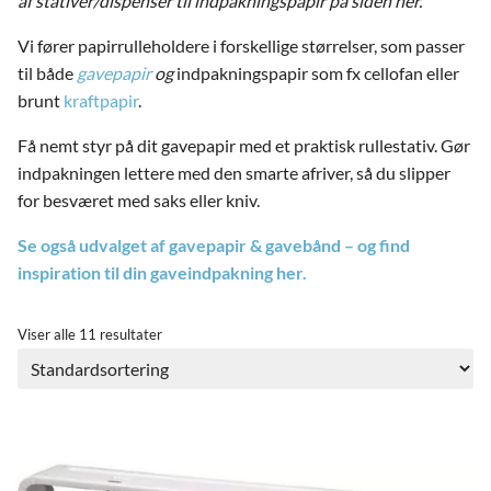
ild
af stativer/dispenser til indpakningspapir på siden her.
nu
Vi fører papirrulleholdere i forskellige størrelser, som passer
til både
gavepapir
og
indpakningspapir som fx cellofan eller
brunt
kraftpapir
.
and
Få nemt styr på dit gavepapir med et praktisk rullestativ. Gør
ild
indpakningen lettere med den smarte afriver, så du slipper
nu
and
for besværet med saks eller kniv.
ild
nu
Se også udvalget af gavepapir & gavebånd – og find
and
ild
inspiration til din gaveindpakning her.
nu
Viser alle 11 resultater
and
ild
nu
and
ild