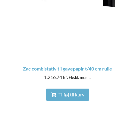
Zac combistativ til gavepapir t/40 cm rulle
1.216,74
kr.
Ekskl. moms.
Tilføj til kurv