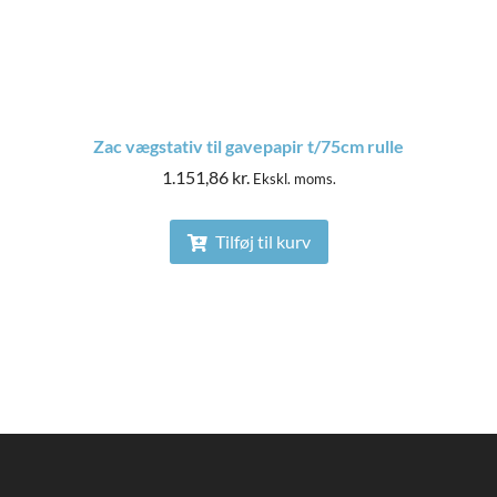
Zac vægstativ til gavepapir t/75cm rulle
1.151,86
kr.
Ekskl. moms.
Tilføj til kurv