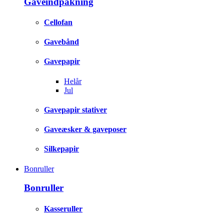
Gaveindpakning
Cellofan
Gavebånd
Gavepapir
Helår
Jul
Gavepapir stativer
Gaveæsker & gaveposer
Silkepapir
Bonruller
Bonruller
Kasseruller