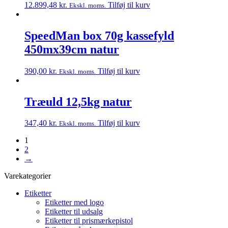
12.899,48
kr.
Tilføj til kurv
Ekskl. moms.
SpeedMan box 70g kassefyld
450mx39cm natur
390,00
kr.
Tilføj til kurv
Ekskl. moms.
Træuld 12,5kg natur
347,40
kr.
Tilføj til kurv
Ekskl. moms.
1
2
→
Varekategorier
Etiketter
Etiketter med logo
Etiketter til udsalg
Etiketter til prismærkepistol