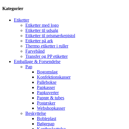
Kategorier
Etiketter
Etiketter med logo
Etiketter til udsalg
Etiketter til prismærkepistol
Etiketter på ark
Thermo etiketter i ruller
Farvebånd
Transfer og PP etiketter
Emballage & Forsendelse
Pap
Bogomslag
Konfektionskasser
Pallebokse
Papkasser
Papkuverter
Paprør & tubes
Postæsker
Webshopkasser
Beskyttelse
Bobleplast
Bølgepap
Kantbeskyttelse