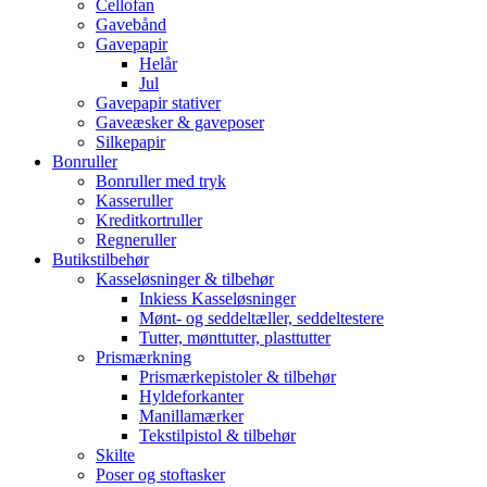
Cellofan
Gavebånd
Gavepapir
Helår
Jul
Gavepapir stativer
Gaveæsker & gaveposer
Silkepapir
Bonruller
Bonruller med tryk
Kasseruller
Kreditkortruller
Regneruller
Butikstilbehør
Kasseløsninger & tilbehør
Inkiess Kasseløsninger
Mønt- og seddeltæller, seddeltestere
Tutter, mønttutter, plasttutter
Prismærkning
Prismærkepistoler & tilbehør
Hyldeforkanter
Manillamærker
Tekstilpistol & tilbehør
Skilte
Poser og stoftasker