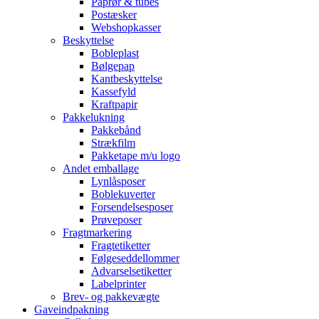
Paprør & tubes
Postæsker
Webshopkasser
Beskyttelse
Bobleplast
Bølgepap
Kantbeskyttelse
Kassefyld
Kraftpapir
Pakkelukning
Pakkebånd
Strækfilm
Pakketape m/u logo
Andet emballage
Lynlåsposer
Boblekuverter
Forsendelsesposer
Prøveposer
Fragtmarkering
Fragtetiketter
Følgeseddellommer
Advarselsetiketter
Labelprinter
Brev- og pakkevægte
Gaveindpakning