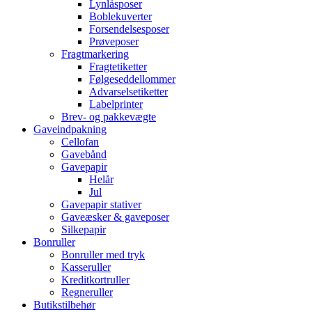
Lynlåsposer
Boblekuverter
Forsendelsesposer
Prøveposer
Fragtmarkering
Fragtetiketter
Følgeseddellommer
Advarselsetiketter
Labelprinter
Brev- og pakkevægte
Gaveindpakning
Cellofan
Gavebånd
Gavepapir
Helår
Jul
Gavepapir stativer
Gaveæsker & gaveposer
Silkepapir
Bonruller
Bonruller med tryk
Kasseruller
Kreditkortruller
Regneruller
Butikstilbehør