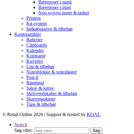
Bæreposer i papir
Bæreposer i plast
Non woven poser & tasker
Printere
Kø-system
Indkøbskurve & tilbehør
Kontorartikler
Batterier
Clipboards
Kalender
Kopipapir
Kuverter
Lim & tilbehør
Notesblokke & notesbøger
Post-it
Ringbind
Sakse & knive
Skriveredskaber & tilbehør
Skæremaskiner
Tape & tilbehør
© Retail Online 2026 | Support & hosted by
KOAL
Search
Søg efter:
Søg