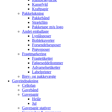
Kassefyld
Kraftpapir
Pakkelukning
Pakkebånd
Strækfilm
Pakketape m/u logo
Andet emballage
Lynlåsposer
Boblekuverter
Forsendelsesposer
Prøveposer
Fragtmarkering
Fragtetiketter
Følgeseddellommer
Advarselsetiketter
Labelprinter
Brev- og pakkevægte
Gaveindpakning
Cellofan
Gavebånd
Gavepapir
Helår
Jul
Gavepapir stativer