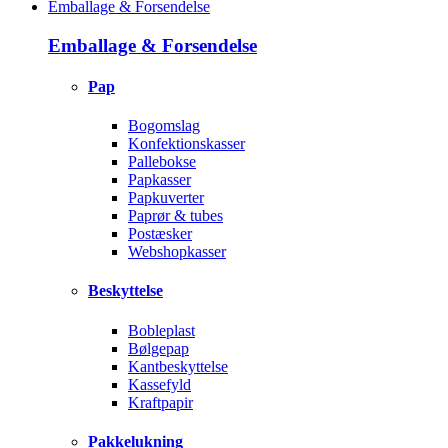
Emballage & Forsendelse
Emballage & Forsendelse
Pap
Bogomslag
Konfektionskasser
Pallebokse
Papkasser
Papkuverter
Paprør & tubes
Postæsker
Webshopkasser
Beskyttelse
Bobleplast
Bølgepap
Kantbeskyttelse
Kassefyld
Kraftpapir
Pakkelukning