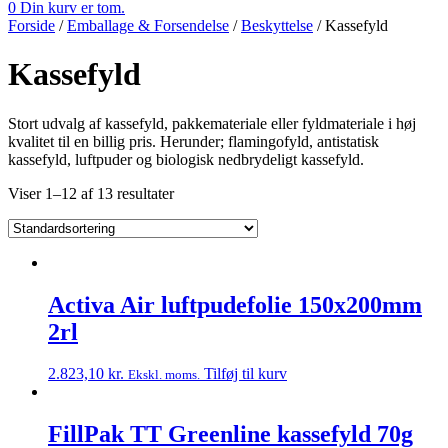
0
Din kurv er tom.
Forside
/
Emballage & Forsendelse
/
Beskyttelse
/
Kassefyld
Kassefyld
Stort udvalg af kassefyld, pakkemateriale eller fyldmateriale i høj
kvalitet til en billig pris. Herunder; flamingofyld, antistatisk
kassefyld, luftpuder og biologisk nedbrydeligt kassefyld.
Viser 1–12 af 13 resultater
Activa Air luftpudefolie 150x200mm
2rl
2.823,10
kr.
Tilføj til kurv
Ekskl. moms.
FillPak TT Greenline kassefyld 70g