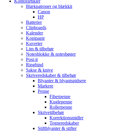
Kontorartikler
Blækpatroner og blækkit
Canon
HP
Batterier
Clipboards
Kalender
Kopipapir
Kuverter
Lim & tilbehør
Notesblokke & notesbøger
Post-it
Ringbind
Sakse & knive
Skriveredskaber & tilbehør
Blyanter & blyantspidsere
Markere
Penne
Fiberpenne
Kuglepenne
Rollerpenne
Skrivetilbehør
Korrektionsmidler
Tegneredskaber
Stiftblyanter & stifter