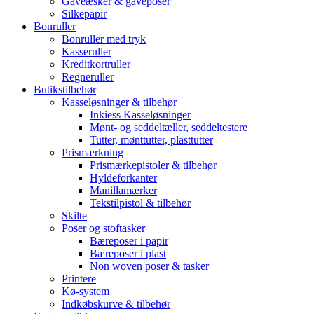
Gaveæsker & gaveposer
Silkepapir
Bonruller
Bonruller med tryk
Kasseruller
Kreditkortruller
Regneruller
Butikstilbehør
Kasseløsninger & tilbehør
Inkiess Kasseløsninger
Mønt- og seddeltæller, seddeltestere
Tutter, mønttutter, plasttutter
Prismærkning
Prismærkepistoler & tilbehør
Hyldeforkanter
Manillamærker
Tekstilpistol & tilbehør
Skilte
Poser og stoftasker
Bæreposer i papir
Bæreposer i plast
Non woven poser & tasker
Printere
Kø-system
Indkøbskurve & tilbehør