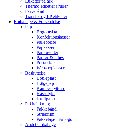
Etiketter på ark
Thermo etiketter i ruller
Farvebånd
Transfer og PP etiketter
Emballage & Forsendelse
Pap
Bogomslag
Konfektionskasser
Pallebokse
Papkasser
Papkuverter
Paprør & tubes
Postæsker
Webshopkasser
Beskyttelse
Bobleplast
Bølgepap
Kantbeskyttelse
Kassefyld
Kraftpapir
Pakkelukning
Pakkebånd
Strækfilm
Pakketape m/u logo
Andet emballage