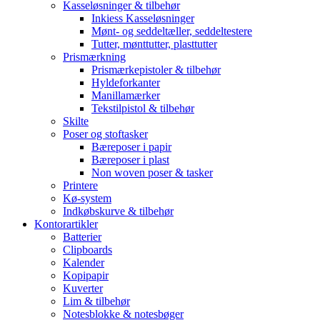
Kasseløsninger & tilbehør
Inkiess Kasseløsninger
Mønt- og seddeltæller, seddeltestere
Tutter, mønttutter, plasttutter
Prismærkning
Prismærkepistoler & tilbehør
Hyldeforkanter
Manillamærker
Tekstilpistol & tilbehør
Skilte
Poser og stoftasker
Bæreposer i papir
Bæreposer i plast
Non woven poser & tasker
Printere
Kø-system
Indkøbskurve & tilbehør
Kontorartikler
Batterier
Clipboards
Kalender
Kopipapir
Kuverter
Lim & tilbehør
Notesblokke & notesbøger