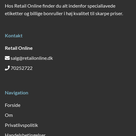
Hos Retail Online finder du alt indenfor speciallavede
etiketter og billige bonruller i høj kvalitet til skarpe priser.
Kontakt
Retail Online
salg@retailonline.dk
70252722
Navigation
Forside
Om
Privatlivspolitik
and
Handelsbetingelser