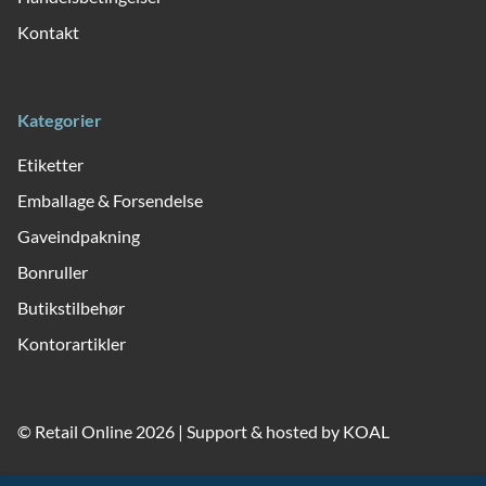
ild
nu
Kontakt
and
ild
nu
Kategorier
Etiketter
Emballage & Forsendelse
Gaveindpakning
Bonruller
Butikstilbehør
Kontorartikler
© Retail Online 2026 | Support & hosted by
KOAL