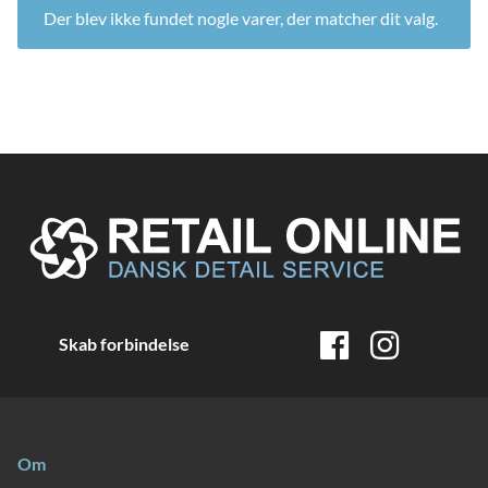
ild
Der blev ikke fundet nogle varer, der matcher dit valg.
nu
and
ild
nu
and
ild
nu
Skab forbindelse
Om