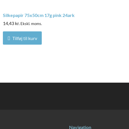
Silkepapir 75x50cm 17g pink 24ark
14,43
kr.
Ekskl. moms.
Tilføj til kurv
Navigation