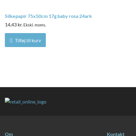
Silkepapir 75x50cm 17g baby rosa 24ark
14,43
kr.
Ekskl. moms.
Tilføj til kurv
Om
Kontakt