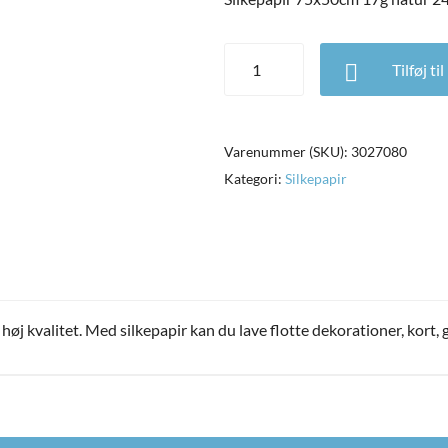
Silkepapir 75x50cm 17g natur 24
Tilføj ti
Varenummer (SKU):
3027080
Kategori:
Silkepapir
 høj kvalitet. Med silkepapir kan du lave flotte dekorationer, kort