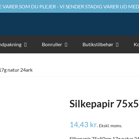
 VARER SOM DU PLEJER - VI SENDER STADIG VARER UD MED
ndpakning
Bonruller
Butikstilbehør
Ko
17g natur 24ark
Silkepapir 75x
14,43
kr.
Ekskl. moms.
Silkepapir 75x50cm 17g natur 2