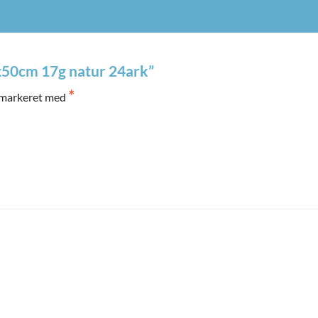
5x50cm 17g natur 24ark”
*
 markeret med