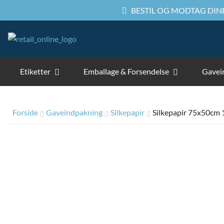
BESTIL OG MODTAG DINE
Etiketter
Emballage & Forsendelse
Gavei
Forside
Gaveindpakning
Silkepapir
Silkepapir 75x50cm 