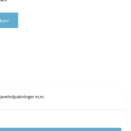
ark antal
l kurv
, gaveindpakninger m.m.