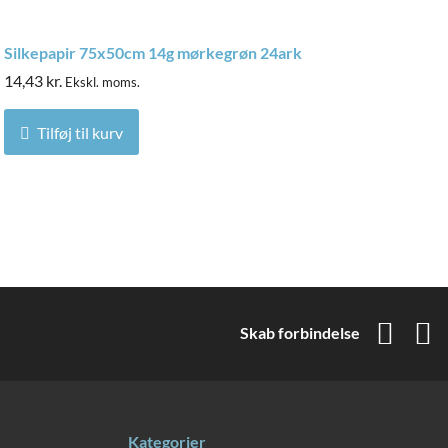
Silkepapir 75x50cm 14g mørkegrøn 24ark
14,43
kr.
Ekskl. moms.
Tilføj til kurv
Skab forbindelse
Kategorier