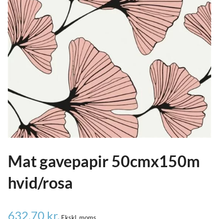
ild
nu
and
ild
nu
and
ild
nu
Mat gavepapir 50cmx150m
hvid/rosa
632,70
kr.
Ekskl. moms.