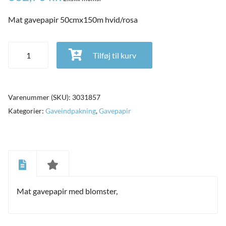
Mat gavepapir 50cmx150m hvid/rosa
Mat gavepapir 50cmx150m hvid/rosa antal
Tilføj til kurv
Varenummer (SKU):
3031857
Kategorier:
Gaveindpakning
,
Gavepapir
and
ild
Mat gavepapir med blomster,
nu
and
ild
nu