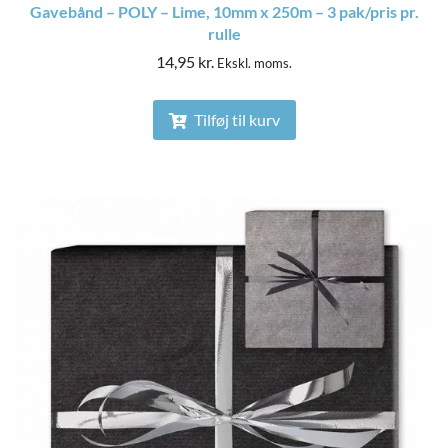
Gavebånd – POLY – Lime, 10mm x 250m – 3 pak/pris pr.
rulle
14,95
kr.
Ekskl. moms.
Tilføj til kurv