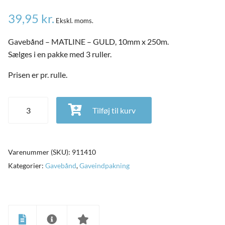
39,95
kr.
Ekskl. moms.
Gavebånd – MATLINE – GULD, 10mm x 250m.
Sælges i en pakke med 3 ruller.
Prisen er pr. rulle.
Gavebånd - MATLINE - Guld, 10mm x 250m - 3 pak/pris pr.
Tilføj til kurv
rulle antal
Varenummer (SKU):
911410
Kategorier:
Gavebånd
,
Gaveindpakning
and
ild
nu
and
ild
nu