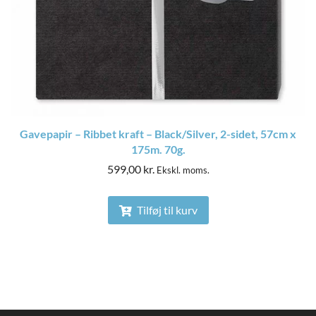
Gavepapir – Ribbet kraft – Black/Silver, 2-sidet, 57cm x
175m. 70g.
599,00
kr.
Ekskl. moms.
Tilføj til kurv