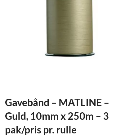
ild
nu
and
ild
nu
and
ild
nu
Gavebånd – MATLINE –
Guld, 10mm x 250m – 3
pak/pris pr. rulle