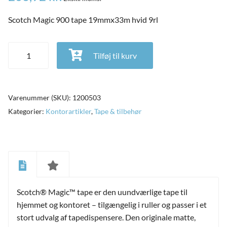
Scotch Magic 900 tape 19mmx33m hvid 9rl
Scotch Magic 900 tape 19mmx33m hvid 9rl antal
Tilføj til kurv
Varenummer (SKU):
1200503
Kategorier:
Kontorartikler
,
Tape & tilbehør
and
ild
Scotch® Magic™ tape er den uundværlige tape til
nu
and
hjemmet og kontoret – tilgængelig i ruller og passer i et
ild
nu
stort udvalg af tapedispensere. Den originale matte,