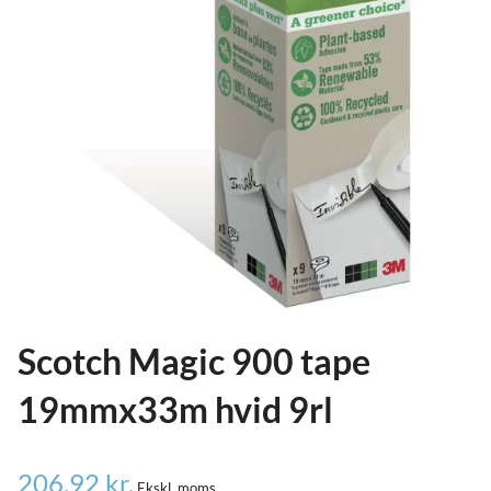
ild
nu
and
ild
nu
and
ild
nu
Scotch Magic 900 tape
19mmx33m hvid 9rl
206,92
kr.
Ekskl. moms.