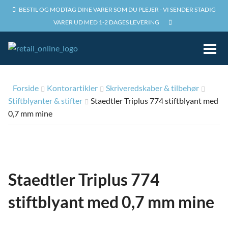
BESTIL OG MODTAG DINE VARER SOM DU PLEJER - VI SENDER STADIG
VARER UD MED 1-2 DAGES LEVERING
Forside
Forside
Kontorartikler
Skriveredskaber & tilbehør
Stiftblyanter & stifter
Om
Staedtler Triplus 774 stiftblyant med
0,7 mm mine
Kontakt
Min konto
Log ind
Staedtler Triplus 774
stiftblyant med 0,7 mm mine