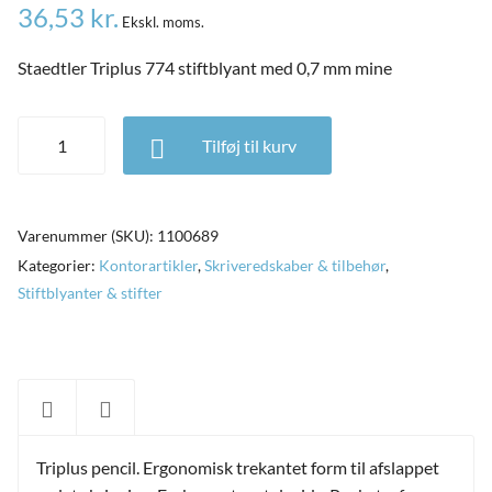
36,53
kr.
Ekskl. moms.
Staedtler Triplus 774 stiftblyant med 0,7 mm mine
Staedtler Triplus 774 stiftblyant med 0,7 mm mine antal
Tilføj til kurv
Varenummer (SKU):
1100689
Kategorier:
Kontorartikler
,
Skriveredskaber & tilbehør
,
Stiftblyanter & stifter
Triplus pencil. Ergonomisk trekantet form til afslappet