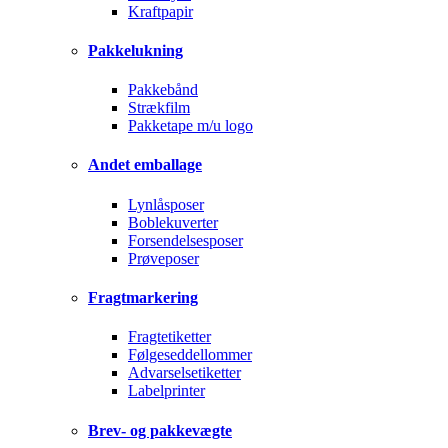
Kraftpapir
Pakkelukning
Pakkebånd
Strækfilm
Pakketape m/u logo
Andet emballage
Lynlåsposer
Boblekuverter
Forsendelsesposer
Prøveposer
Fragtmarkering
Fragtetiketter
Følgeseddellommer
Advarselsetiketter
Labelprinter
Brev- og pakkevægte