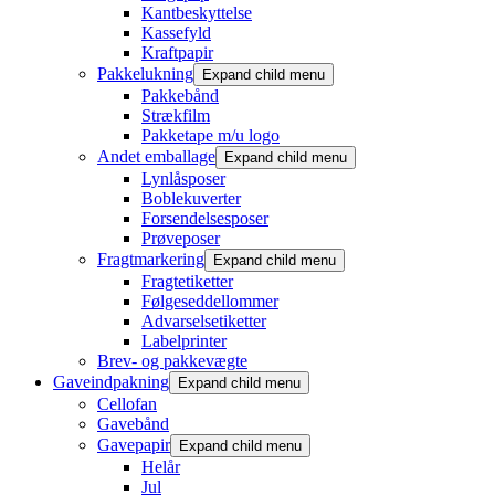
Kantbeskyttelse
Kassefyld
Kraftpapir
Pakkelukning
Expand child menu
Pakkebånd
Strækfilm
Pakketape m/u logo
Andet emballage
Expand child menu
Lynlåsposer
Boblekuverter
Forsendelsesposer
Prøveposer
Fragtmarkering
Expand child menu
Fragtetiketter
Følgeseddellommer
Advarselsetiketter
Labelprinter
Brev- og pakkevægte
Gaveindpakning
Expand child menu
Cellofan
Gavebånd
Gavepapir
Expand child menu
Helår
Jul