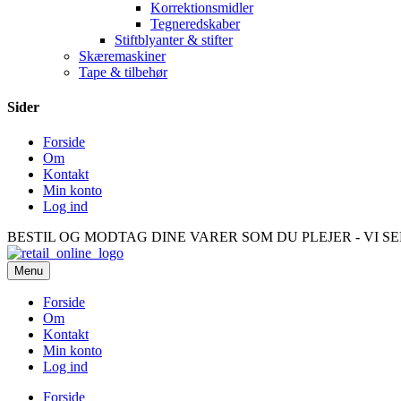
Korrektionsmidler
Tegneredskaber
Stiftblyanter & stifter
Skæremaskiner
Tape & tilbehør
Sider
Forside
Om
Kontakt
Min konto
Log ind
BESTIL OG MODTAG DINE VARER SOM DU PLEJER - VI S
Menu
Forside
Om
Kontakt
Min konto
Log ind
Forside