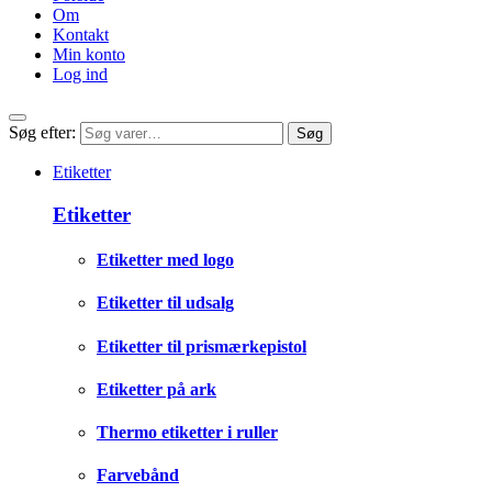
Om
Kontakt
Min konto
Log ind
Søg efter:
Søg
Etiketter
Etiketter
Etiketter med logo
Etiketter til udsalg
Etiketter til prismærkepistol
Etiketter på ark
Thermo etiketter i ruller
Farvebånd