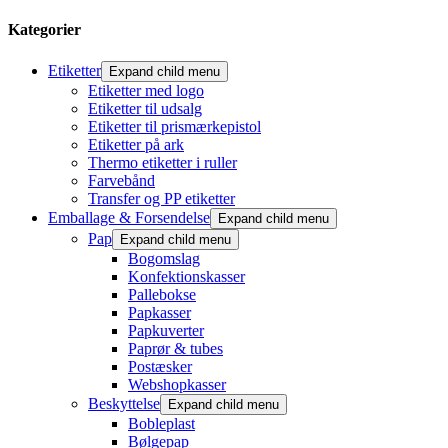
Kategorier
Etiketter
Expand child menu
Etiketter med logo
Etiketter til udsalg
Etiketter til prismærkepistol
Etiketter på ark
Thermo etiketter i ruller
Farvebånd
Transfer og PP etiketter
Emballage & Forsendelse
Expand child menu
Pap
Expand child menu
Bogomslag
Konfektionskasser
Pallebokse
Papkasser
Papkuverter
Paprør & tubes
Postæsker
Webshopkasser
Beskyttelse
Expand child menu
Bobleplast
Bølgepap