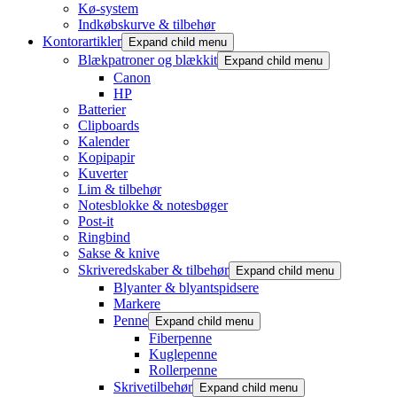
Kø-system
Indkøbskurve & tilbehør
Kontorartikler
Expand child menu
Blækpatroner og blækkit
Expand child menu
Canon
HP
Batterier
Clipboards
Kalender
Kopipapir
Kuverter
Lim & tilbehør
Notesblokke & notesbøger
Post-it
Ringbind
Sakse & knive
Skriveredskaber & tilbehør
Expand child menu
Blyanter & blyantspidsere
Markere
Penne
Expand child menu
Fiberpenne
Kuglepenne
Rollerpenne
Skrivetilbehør
Expand child menu