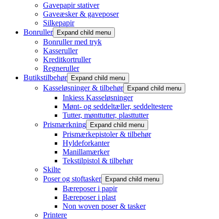
Gavepapir stativer
Gaveæsker & gaveposer
Silkepapir
Bonruller
Expand child menu
Bonruller med tryk
Kasseruller
Kreditkortruller
Regneruller
Butikstilbehør
Expand child menu
Kasseløsninger & tilbehør
Expand child menu
Inkiess Kasseløsninger
Mønt- og seddeltæller, seddeltestere
Tutter, mønttutter, plasttutter
Prismærkning
Expand child menu
Prismærkepistoler & tilbehør
Hyldeforkanter
Manillamærker
Tekstilpistol & tilbehør
Skilte
Poser og stoftasker
Expand child menu
Bæreposer i papir
Bæreposer i plast
Non woven poser & tasker
Printere