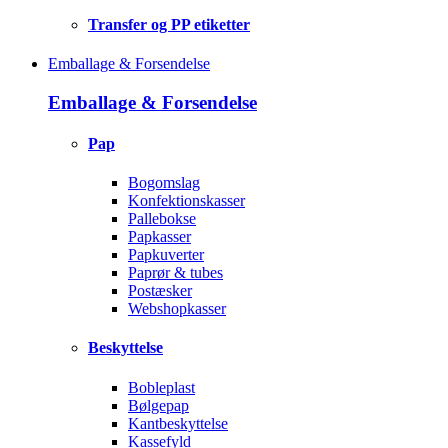
Transfer og PP etiketter
Emballage & Forsendelse
Emballage & Forsendelse
Pap
Bogomslag
Konfektionskasser
Pallebokse
Papkasser
Papkuverter
Paprør & tubes
Postæsker
Webshopkasser
Beskyttelse
Bobleplast
Bølgepap
Kantbeskyttelse
Kassefyld