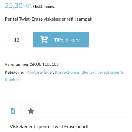
25,30
kr.
Ekskl. moms.
Pentel Twist-Erase viskelæder refill sampak
Pentel Twist-Erase viskelæder refill sampak antal
Tilføj til kurv
Varenummer (SKU):
1105103
Kategorier:
Kontorartikler
,
Korrektionsmidler
,
Skriveredskaber &
tilbehør
and
ild
nu
and
ild
nu
Viskelæder til pentel Twist Erase pencil.