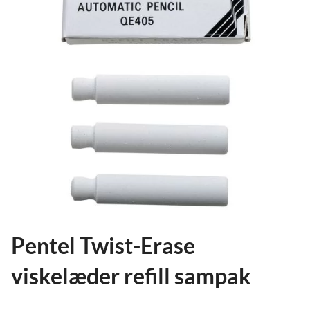
ild
nu
and
ild
nu
and
ild
nu
Pentel Twist-Erase
viskelæder refill sampak