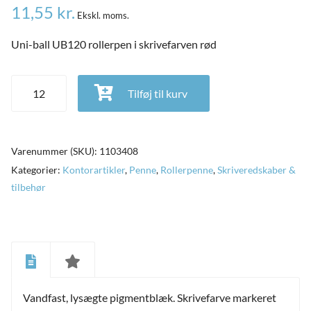
11,55
kr.
Ekskl. moms.
Uni-ball UB120 rollerpen i skrivefarven rød
Uni-ball UB120 rollerpen i skrivefarven rød antal
Tilføj til kurv
Varenummer (SKU):
1103408
Kategorier:
Kontorartikler
,
Penne
,
Rollerpenne
,
Skriveredskaber &
tilbehør
and
ild
nu
and
ild
nu
Vandfast, lysægte pigmentblæk. Skrivefarve markeret