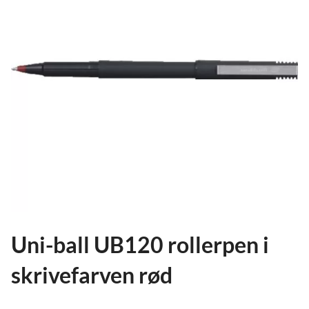
ild
nu
and
ild
nu
and
ild
nu
Uni-ball UB120 rollerpen i
skrivefarven rød