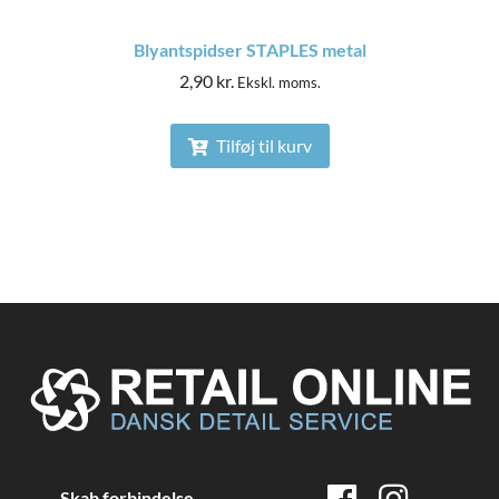
Blyantspidser STAPLES metal
2,90
kr.
Ekskl. moms.
Tilføj til kurv
Skab forbindelse