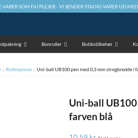
 VARER SOM DU PLEJER - VI SENDER STADIG VARER UD MED
ndpakning
Bonruller
Butikstilbehør
Ko
e
Rollerpenne
Uni-ball UB100 pen med 0,3 mm stregbredde i f
Uni-ball UB100
farven blå
10,59
kr.