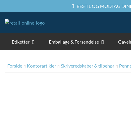
BESTIL OG MODTAG DINE
Etiketter
Emballage & Forsendelse
Gavei
Forside
Kontorartikler
Skriveredskaber & tilbehør
Penn