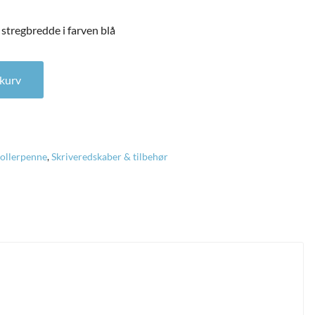
tregbredde i farven blå
tregbredde i farven blå antal
l kurv
ollerpenne
,
Skriveredskaber & tilbehør