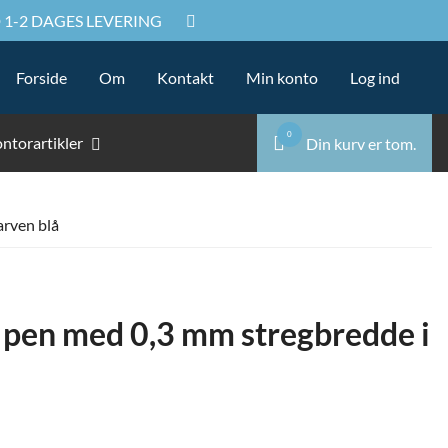
 1-2 DAGES LEVERING
Sø
Sø
Forside
Om
Kontakt
Min konto
Log ind
ef
0
ntorartikler
Din kurv er tom.
arven blå
 pen med 0,3 mm stregbredde i