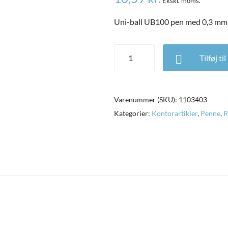
Ekskl. moms.
Uni-ball UB100 pen med 0,3 mm s
Uni-ball UB100 pen med 0,3 mm s
Tilføj ti
Varenummer (SKU):
1103403
Kategorier:
Kontorartikler
,
Penne
,
R