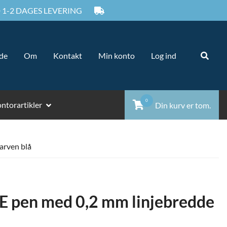
 1-2 DAGES LEVERING
Sø
Sø
ide
Om
Kontakt
Min konto
Log ind
ef
0
ntorartikler
Din kurv er tom.
arven blå
YE pen med 0,2 mm linjebredde