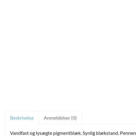
ild
nu
and
ild
nu
and
ild
nu
Beskrivelse
Anmeldelser (0)
Vandfast og lysægte pigmentblæk. Synlig blækstand. Pennens 