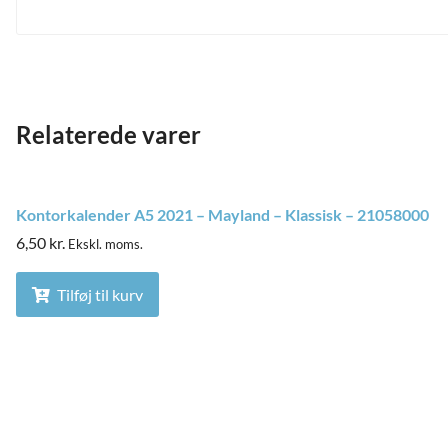
Relaterede varer
Kontorkalender A5 2021 – Mayland – Klassisk – 21058000
6,50
kr.
Ekskl. moms.
Tilføj til kurv
and
ild
nu
and
ild
nu