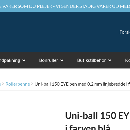
 VARER SOM DU PLEJER - VI SENDER STADIG VARER UD MED
Fors
ndpakning
Bonruller
Butikstilbehør
Ko
e
Rollerpenne
Uni-ball 150 EYE pen med 0,2 mm linjebredde i f
Uni-ball 150 E
i farven blå