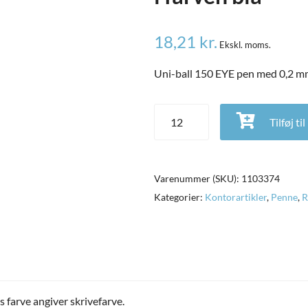
18,21
kr.
Ekskl. moms.
Uni-ball 150 EYE pen med 0,2 mm 
Uni-ball 150 EYE pen med 0,2 mm 
Tilføj ti
Varenummer (SKU):
1103374
Kategorier:
Kontorartikler
,
Penne
,
R
farve angiver skrivefarve.