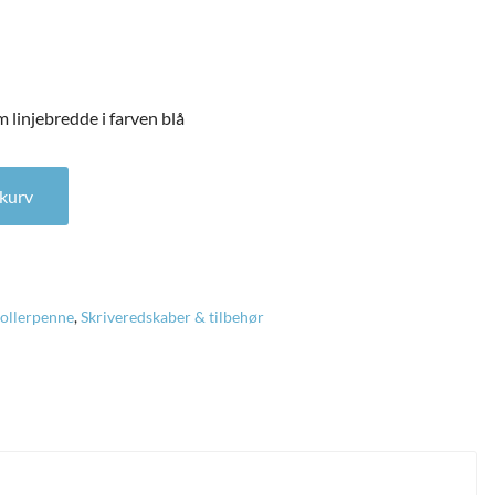
linjebredde i farven blå
linjebredde i farven blå antal
l kurv
ollerpenne
,
Skriveredskaber & tilbehør