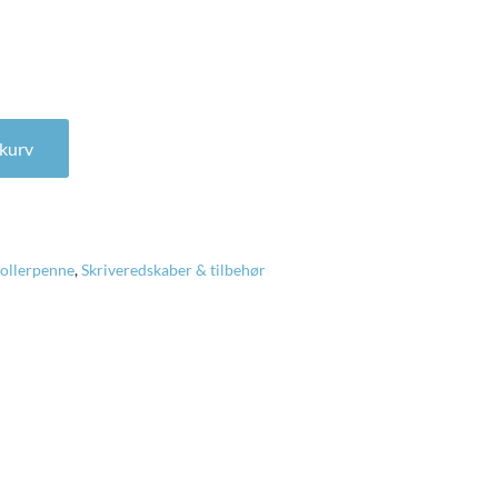
tal
l kurv
ollerpenne
,
Skriveredskaber & tilbehør