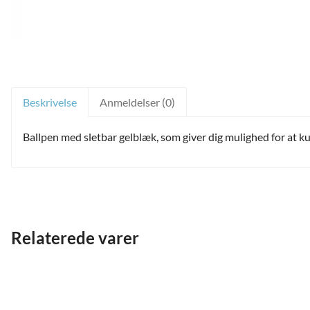
Beskrivelse
Anmeldelser (0)
Ballpen med sletbar gelblæk, som giver dig mulighed for at ku
and
Relaterede varer
ild
nu
and
ild
nu