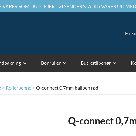
 VARER SOM DU PLEJER - VI SENDER STADIG VARER UD MED
Fors
ndpakning
Bonruller
Butikstilbehør
Ko
e
Rollerpenne
Q-connect 0,7mm ballpen rød
Q-connect 0,7m