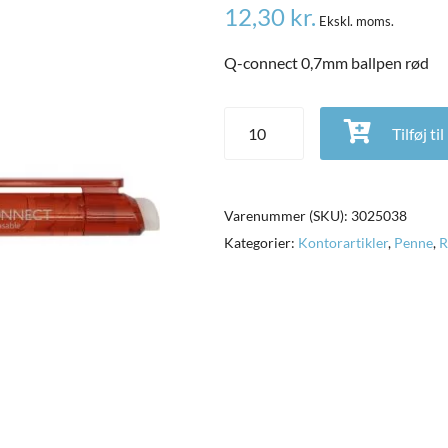
12,30
kr.
Ekskl. moms.
Q-connect 0,7mm ballpen rød
Q-connect 0,7mm ballpen rød an
Tilføj ti
Varenummer (SKU):
3025038
Kategorier:
Kontorartikler
,
Penne
,
R