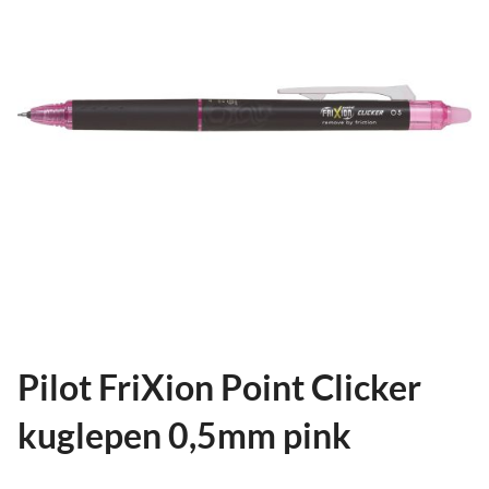
ild
nu
and
ild
nu
and
ild
nu
Pilot FriXion Point Clicker
kuglepen 0,5mm pink