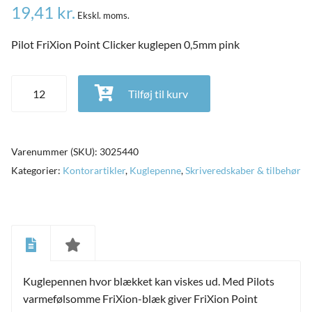
19,41
kr.
Ekskl. moms.
Pilot FriXion Point Clicker kuglepen 0,5mm pink
Pilot FriXion Point Clicker kuglepen 0,5mm pink antal
Tilføj til kurv
Varenummer (SKU):
3025440
Kategorier:
Kontorartikler
,
Kuglepenne
,
Skriveredskaber & tilbehør
and
ild
nu
and
Kuglepennen hvor blækket kan viskes ud. Med Pilots
ild
nu
varmefølsomme FriXion-blæk giver FriXion Point