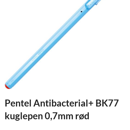
ild
nu
and
ild
nu
and
ild
nu
Pentel Antibacterial+ BK77
kuglepen 0,7mm rød