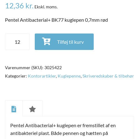
12,36
kr.
Ekskl. moms.
Pentel Antibacterial+ BK77 kuglepen 0,7mm rød
Pentel Antibacterial+ BK77 kuglepen 0,7mm rød antal
Tilføj til kurv
Varenummer (SKU):
3025422
Kategorier:
Kontorartikler
,
Kuglepenne
,
Skriveredskaber & tilbehør
and
ild
nu
and
Pentel Antibacterial+ kuglepen er fremstillet af en
ild
nu
antibakteriel plast. Både pennen og hætten på