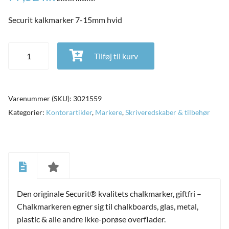
Securit kalkmarker 7-15mm hvid
Securit kalkmarker 7-15mm hvid antal
Tilføj til kurv
Varenummer (SKU):
3021559
Kategorier:
Kontorartikler
,
Markere
,
Skriveredskaber & tilbehør
and
ild
Den originale Securit® kvalitets chalkmarker, giftfri –
nu
and
Chalkmarkeren egner sig til chalkboards, glas, metal,
ild
nu
plastic & alle andre ikke-porøse overflader.