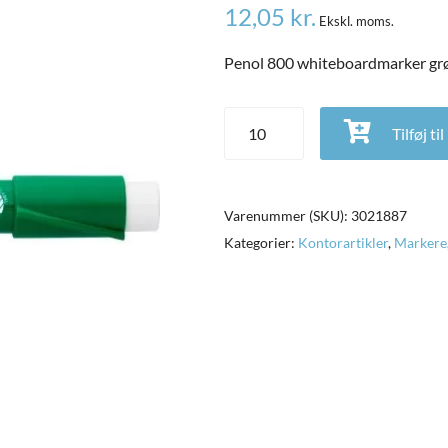
12,05
kr.
Ekskl. moms.
Penol 800 whiteboardmarker gr
Penol 800 whiteboardmarker grø
Tilføj ti
Varenummer (SKU):
3021887
Kategorier:
Kontorartikler
,
Markere