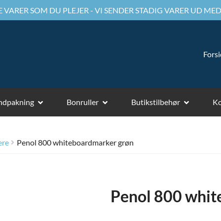
 VARER SOM DU PLEJER - VI SENDER STADIG VARER UD MED
Fors
ndpakning
Bonruller
Butikstilbehør
Ko
ere
Penol 800 whiteboardmarker grøn
Penol 800 whit