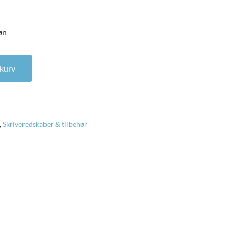
øn
n antal
l kurv
,
Skriveredskaber & tilbehør