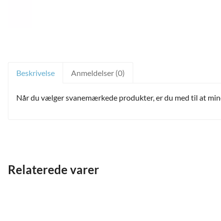
Beskrivelse
Anmeldelser (0)
and
ild
Når du vælger svanemærkede produkter, er du med til at mindsk
nu
and
Relaterede varer
ild
nu
and
ild
nu