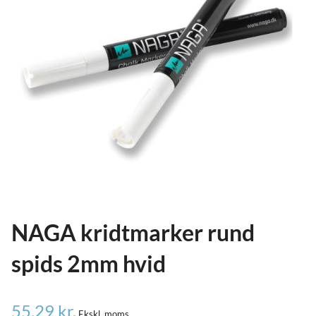
ild
nu
and
ild
nu
and
ild
nu
NAGA kridtmarker rund
spids 2mm hvid
55,29
kr.
Ekskl. moms.