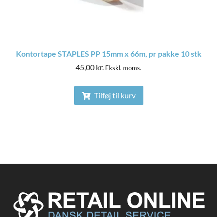
Kontortape STAPLES PP 15mm x 66m, pr pakke 10 stk
45,00
kr.
Ekskl. moms.
Tilføj til kurv