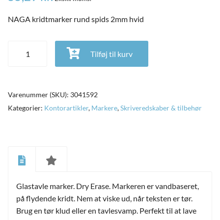
NAGA kridtmarker rund spids 2mm hvid
NAGA kridtmarker rund spids 2mm hvid antal
Tilføj til kurv
Varenummer (SKU):
3041592
Kategorier:
Kontorartikler
,
Markere
,
Skriveredskaber & tilbehør
and
ild
Glastavle marker. Dry Erase. Markeren er vandbaseret,
nu
and
på flydende kridt. Nem at viske ud, når teksten er tør.
ild
nu
Brug en tør klud eller en tavlesvamp. Perfekt til at lave