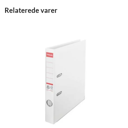
Relaterede varer
*
Din anmeldelse
*
Navn
Gem mit navn, mail og websted i denne browser til næst