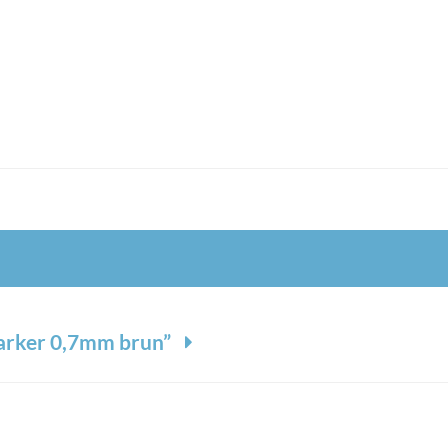
 marker 0,7mm brun”
*
 markeret med