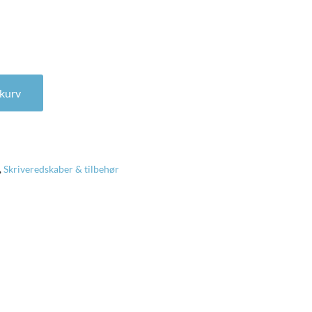
ntal
l kurv
,
Skriveredskaber & tilbehør