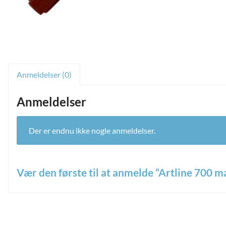
Anmeldelser (0)
Anmeldelser
Der er endnu ikke nogle anmeldelser.
and
Vær den første til at anmelde “Artline 700
ild
Din e-mailadresse vil ikke blive publiceret.
Krævede felter er
nu
and
ild
*
nu
Din bedømmelse