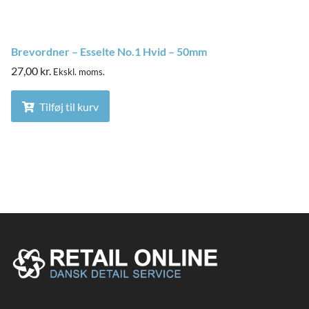
Brevordner – Esselte No.1 Hvid – 50mm
27,00
kr.
Ekskl. moms.
Tilføj til kurv