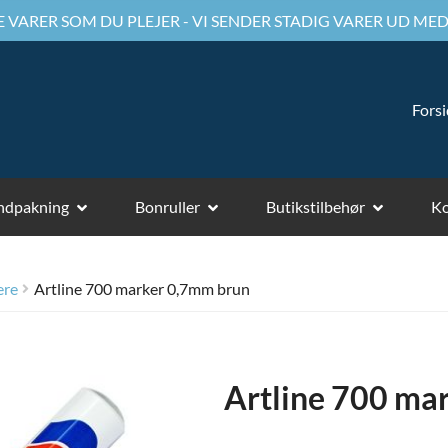
 VARER SOM DU PLEJER - VI SENDER STADIG VARER UD MED
Fors
ndpakning
Bonruller
Butikstilbehør
Ko
ere
Artline 700 marker 0,7mm brun
Artline 700 ma