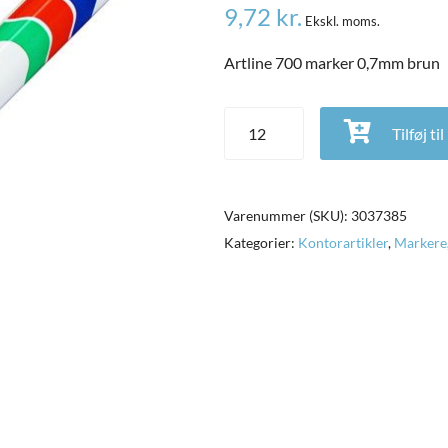
9,72
kr.
Ekskl. moms.
Artline 700 marker 0,7mm brun
Artline 700 marker 0,7mm brun a
Tilføj ti
Varenummer (SKU):
3037385
Kategorier:
Kontorartikler
,
Markere