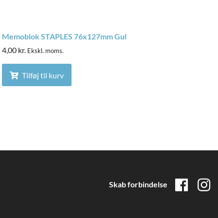
Memoblok STAPLES 76x127mm Gul
4,00
kr.
Ekskl. moms.
Tilføj til kurv
Skab forbindelse