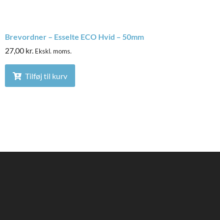
Brevordner – Esselte ECO Hvid – 50mm
27,00
kr.
Ekskl. moms.
Tilføj til kurv