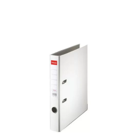
*
E-mail
e gang jeg kommenterer.