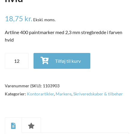
18,75
kr.
Ekskl. moms.
Artline 400 paintmarker med 2,3 mm stregbredde i farven
hvid
Artline 400 paintmarker med 2,3 mm stregbredde i farven hvid
Tilføj til kurv
antal
Varenummer (SKU):
1103903
Kategorier:
Kontorartikler
,
Markere
,
Skriveredskaber & tilbehør
and
ild
nu
and
ild
nu