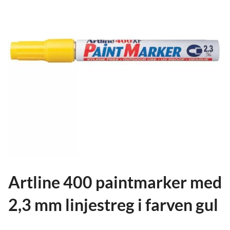
ild
nu
and
ild
nu
and
ild
nu
Artline 400 paintmarker med
2,3 mm linjestreg i farven gul