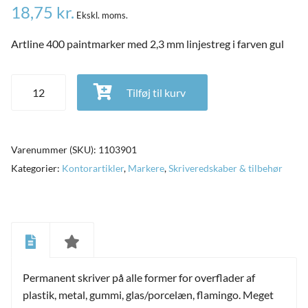
18,75
kr.
Ekskl. moms.
Artline 400 paintmarker med 2,3 mm linjestreg i farven gul
Artline 400 paintmarker med 2,3 mm linjestreg i farven gul
Tilføj til kurv
antal
Varenummer (SKU):
1103901
Kategorier:
Kontorartikler
,
Markere
,
Skriveredskaber & tilbehør
and
ild
nu
and
Permanent skriver på alle former for overflader af
ild
nu
plastik, metal, gummi, glas/porcelæn, flamingo. Meget