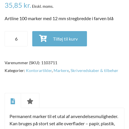
35,85
kr.
Ekskl. moms.
Artline 100 marker med 12 mm stregbredde i farven blå
Artline 100 marker med 12 mm stregbredde i farven blå antal
Tilføj til kurv
Varenummer (SKU):
1103711
Kategorier:
Kontorartikler
,
Markere
,
Skriveredskaber & tilbehør
and
ild
nu
and
Permanent marker til et utal af anvendelsesmuligheder.
ild
nu
Kan bruges på stort set alle overflader – papir, plastik,