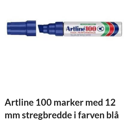
ild
nu
and
ild
nu
and
ild
nu
Artline 100 marker med 12
mm stregbredde i farven blå