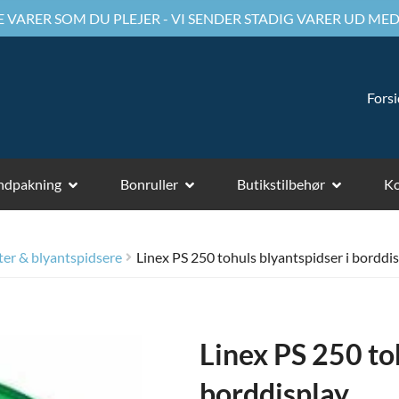
 VARER SOM DU PLEJER - VI SENDER STADIG VARER UD MED
Fors
ndpakning
Bonruller
Butikstilbehør
Ko
ter & blyantspidsere
Linex PS 250 tohuls blyantspidser i borddi
Linex PS 250 to
borddisplay