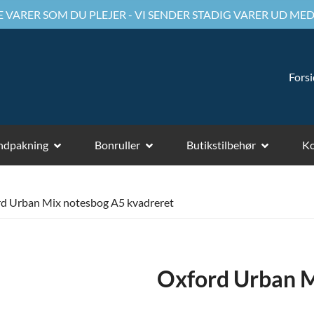
 VARER SOM DU PLEJER - VI SENDER STADIG VARER UD MED
Fors
ndpakning
Bonruller
Butikstilbehør
Ko
d Urban Mix notesbog A5 kvadreret
Oxford Urban M