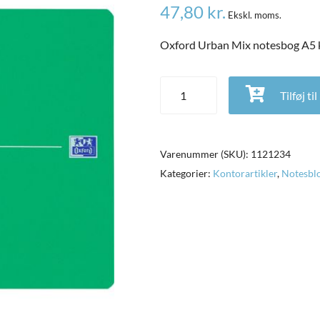
47,80
kr.
Ekskl. moms.
Oxford Urban Mix notesbog A5 
Oxford Urban Mix notesbog A5 k
Tilføj ti
Varenummer (SKU):
1121234
Kategorier:
Kontorartikler
,
Notesbl