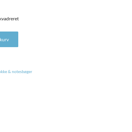
kvadreret
vadreret antal
l kurv
okke & notesbøger