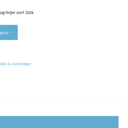
 linjer sort 3stk
 linjer sort 3stk antal
l kurv
okke & notesbøger