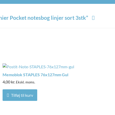
ier Pocket notesbog linjer sort 3stk”
*
 markeret med
Memoblok STAPLES 76x127mm Gul
4,00
kr.
Ekskl. moms.
Tilføj til kurv