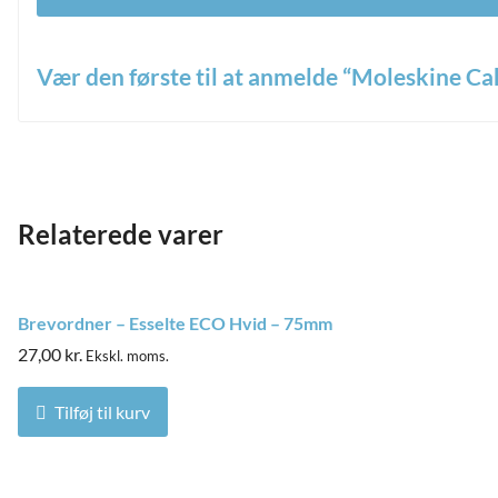
Vær den første til at anmelde “Moleskine Cah
Din e-mailadresse vil ikke blive publiceret.
Krævede felter er
*
Din bedømmelse
Relaterede varer
*
Din anmeldelse
Brevordner – Esselte ECO Hvid – 75mm
27,00
kr.
Ekskl. moms.
and
Tilføj til kurv
ild
nu
and
ild
nu