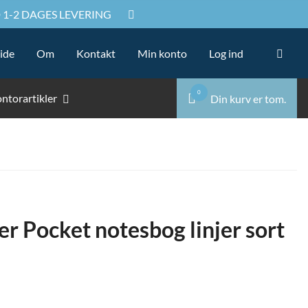
 1-2 DAGES LEVERING
Sø
Sø
ide
Om
Kontakt
Min konto
Log ind
ef
0
ntorartikler
Din kurv er tom.
r Pocket notesbog linjer sort