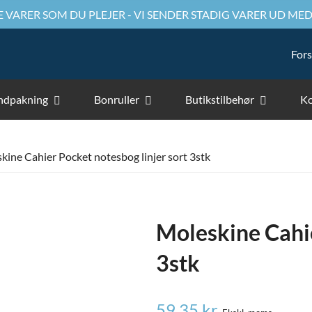
 VARER SOM DU PLEJER - VI SENDER STADIG VARER UD MED
Fors
ndpakning
Bonruller
Butikstilbehør
Ko
kine Cahier Pocket notesbog linjer sort 3stk
Moleskine Cahie
3stk
59,35
kr.