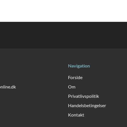
*
E-mail
e gang jeg kommenterer.
Navigation
Forside
online.dk
Om
Privatlivspolitik
Handelsbetingelser
Kontakt