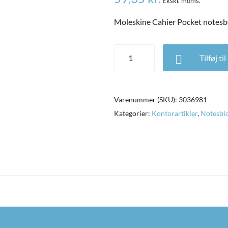
Ekskl. moms.
Moleskine Cahier Pocket notesbog
Moleskine Cahier Pocket notesbog
Tilføj ti
Varenummer (SKU):
3036981
Kategorier:
Kontorartikler
,
Notesbl