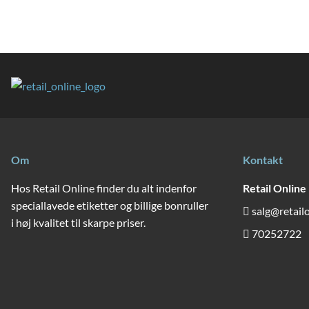
*
Navn
Gem mit navn, mail og websted i denne browser til næst
Om
Kontakt
Hos Retail Online finder du alt indenfor
Retail Online
speciallavede etiketter og billige bonruller
salg@retail
i høj kvalitet til skarpe priser.
70252722