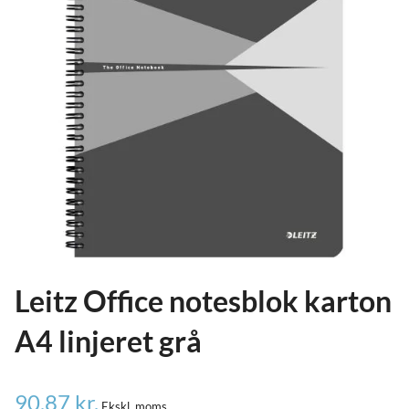
ild
nu
and
ild
nu
and
ild
nu
Leitz Office notesblok karton
A4 linjeret grå
90,87
kr.
Ekskl. moms.