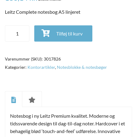
Leitz Complete notesbog A5 linjeret
Leitz Complete notesbog A5 linjeret antal
Tilføj til kurv
Varenummer (SKU):
3017826
Kategorier:
Kontorartikler
,
Notesblokke & notesbøger
and
ild
Notesbog i ny Leitz Premium kvalitet. Moderne og
nu
and
tidssvarende design til dag-til-dag noter. Hardcover i et
ild
nu
behagelig blød ‘touch-and-feel’ udførelse. Innovative