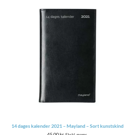
14 dages kalender 2021 – Mayland – Sort kunstskind
45,00
kr.
Ekskl. moms.