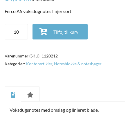
Ferco A5 voksdugnotes linjer sort
Ferco A5 voksdugnotes linjer sort antal
Tilføj til kurv
Varenummer (SKU):
1120212
Kategorier:
Kontorartikler
,
Notesblokke & notesbøger
and
ild
Voksdugsnotes med omslag og linieret blade.
nu
and
ild
nu