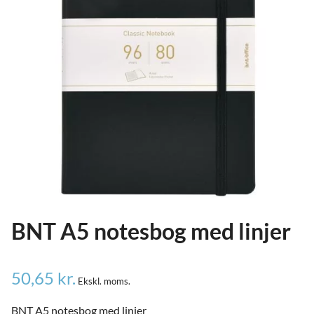
ild
nu
and
ild
nu
and
ild
nu
BNT A5 notesbog med linjer
50,65
kr.
Ekskl. moms.
BNT A5 notesbog med linjer