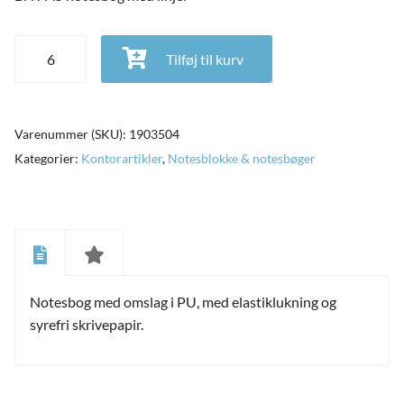
BNT A5 notesbog med linjer antal
Tilføj til kurv
Varenummer (SKU):
1903504
Kategorier:
Kontorartikler
,
Notesblokke & notesbøger
Notesbog med omslag i PU, med elastiklukning og
and
ild
syrefri skrivepapir.
nu
and
ild
nu