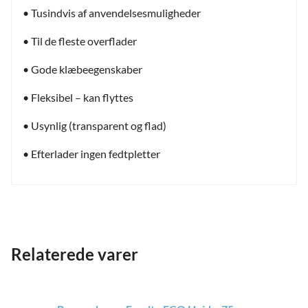
• Tusindvis af anvendelsesmuligheder
• Til de fleste overflader
• Gode klæbeegenskaber
• Fleksibel – kan flyttes
• Usynlig (transparent og flad)
• Efterlader ingen fedtpletter
and
Relaterede varer
ild
nu
and
ild
nu