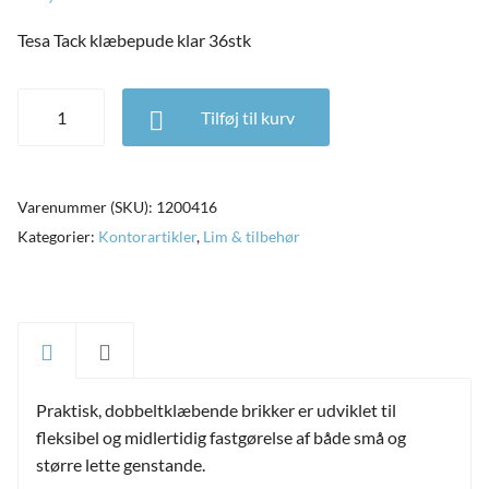
ild
nu
Tesa Tack klæbepude klar 36stk
and
ild
nu
Tesa Tack klæbepude klar 36stk antal
Tilføj til kurv
and
ild
nu
Varenummer (SKU):
1200416
Kategorier:
Kontorartikler
,
Lim & tilbehør
Praktisk, dobbeltklæbende brikker er udviklet til
fleksibel og midlertidig fastgørelse af både små og
større lette genstande.