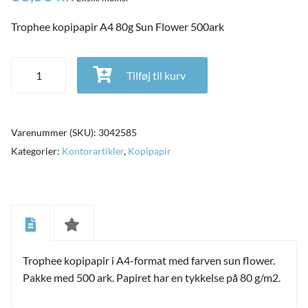
Trophee kopipapir A4 80g Sun Flower 500ark
Trophee kopipapir A4 80g Sun Flower 500ark antal
Tilføj til kurv
Varenummer (SKU):
3042585
Kategorier:
Kontorartikler
,
Kopipapir
and
ild
Trophee kopipapir i A4-format med farven sun flower.
nu
and
Pakke med 500 ark. Papiret har en tykkelse på 80 g/m2.
ild
nu