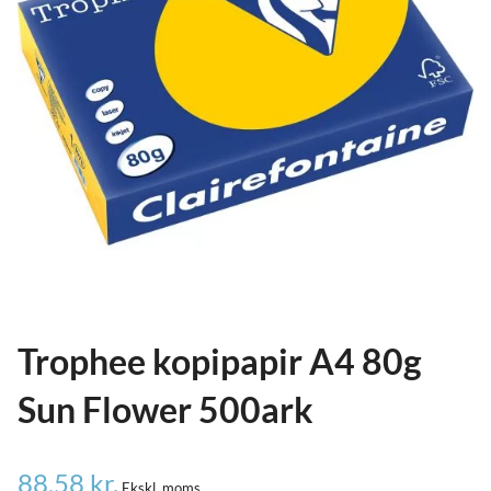
ild
nu
and
ild
nu
and
ild
nu
Trophee kopipapir A4 80g
Sun Flower 500ark
88,58
kr.
Ekskl. moms.