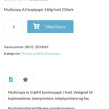
Multicopy A3 kopipapir 160g hvid 250ark
Multicopy A3 kopipapir 160g hvid 250ark antal
Tilføj til kurv
Varenummer (SKU):
3033069
Kategorier:
Kontorartikler
,
Kopipapir
and
ild
Multicopy er træfrit kontorpapir i hvid. Velegnet til
nu
and
kopimaskiner, laserprintere, inkjetprintere og fax.
ild
nu
Produktmiljøcertifikater og information: