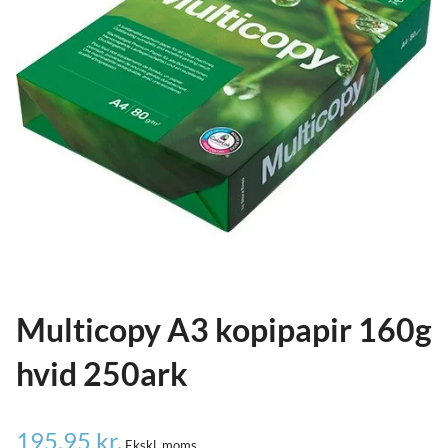
ild
nu
and
ild
nu
and
ild
nu
Multicopy A3 kopipapir 160g
hvid 250ark
195,95
kr.
Ekskl. moms.