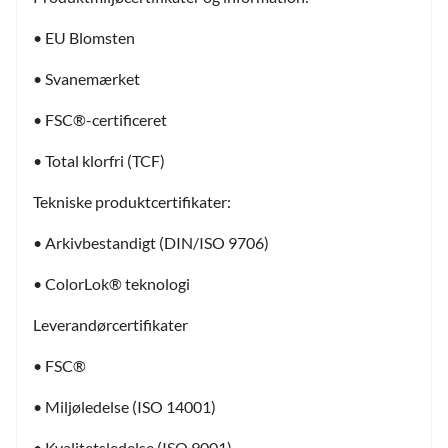
• EU Blomsten
• Svanemærket
• FSC®-certificeret
• Total klorfri (TCF)
Tekniske produktcertifikater:
• Arkivbestandigt (DIN/ISO 9706)
• ColorLok® teknologi
Leverandørcertifikater
• FSC®
• Miljøledelse (ISO 14001)
• Kvalitetsledelse (ISO 9001)