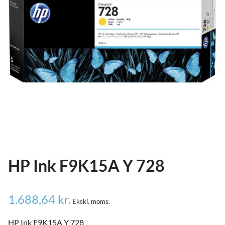
ild
nu
and
ild
nu
and
ild
nu
HP Ink F9K15A Y 728
1.688,64
kr.
Ekskl. moms.
HP Ink F9K15A Y 728