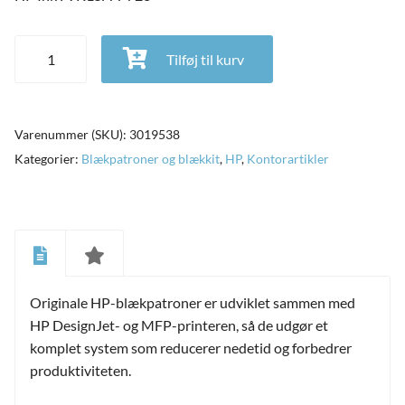
HP Ink F9K15A Y 728 antal
Tilføj til kurv
Varenummer (SKU):
3019538
Kategorier:
Blækpatroner og blækkit
,
HP
,
Kontorartikler
Originale HP-blækpatroner er udviklet sammen med
and
ild
HP DesignJet- og MFP-printeren, så de udgør et
nu
komplet system som reducerer nedetid og forbedrer
and
ild
produktiviteten.
nu