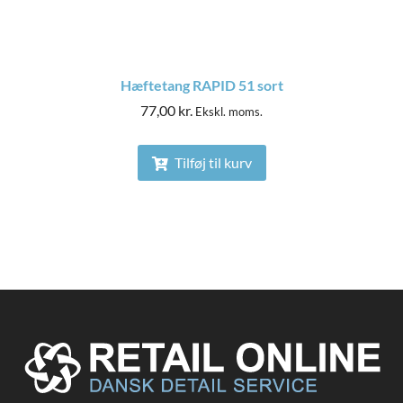
Hæftetang RAPID 51 sort
77,00
kr.
Ekskl. moms.
Tilføj til kurv