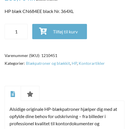
HP blæk CN684EE black Nr. 364XL
HP blæk CN684EE black Nr. 364XL antal
Tilføj til kurv
Varenummer (SKU):
1210451
Kategorier:
Blækpatroner og blækkit
,
HP
,
Kontorartikler
and
ild
Alsidige originale HP-blækpatroner hjælper dig med at
nu
and
opfylde dine behov for udskrivning – fra billeder i
ild
nu
professionel kvalitet til kontordokumenter og