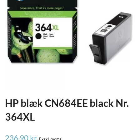
ild
nu
and
ild
nu
and
ild
nu
HP blæk CN684EE black Nr.
364XL
236,90
kr.
Ekskl. moms.