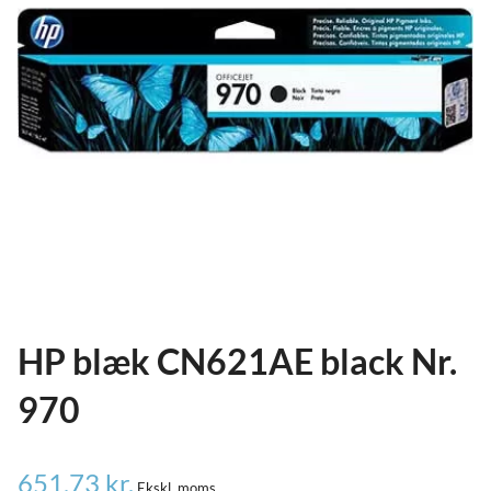
ild
nu
and
ild
nu
and
ild
nu
HP blæk CN621AE black Nr.
970
651,73
kr.
Ekskl. moms.