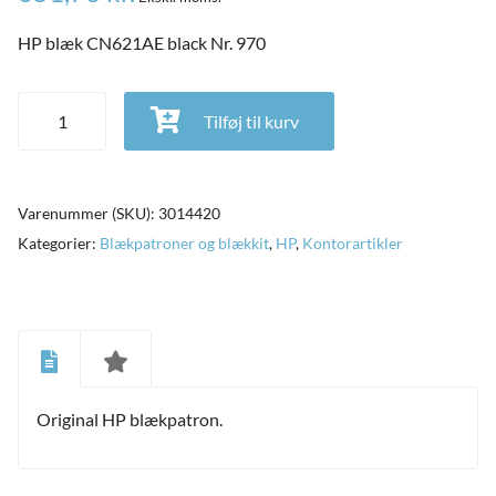
HP blæk CN621AE black Nr. 970
HP blæk CN621AE black Nr. 970 antal
Tilføj til kurv
Varenummer (SKU):
3014420
Kategorier:
Blækpatroner og blækkit
,
HP
,
Kontorartikler
and
ild
Original HP blækpatron.
nu
and
ild
nu