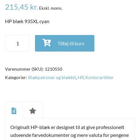
215,45
kr.
Ekskl. moms.
HP blæk 935XL cyan
HP blæk 935XL cyan antal
Tilføj til kurv
Varenummer (SKU):
1210550
Kategorier:
Blækpatroner og blækkit
,
HP
,
Kontorartikler
and
ild
nu
and
ild
Originalt HP-blæk er designet til at give professionelt
nu
udseende farvedokumenter og mere valuta for pengene