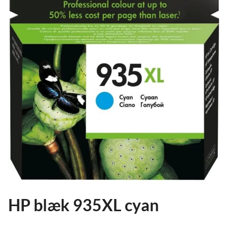
ild
nu
and
ild
nu
and
ild
nu
HP blæk 935XL cyan