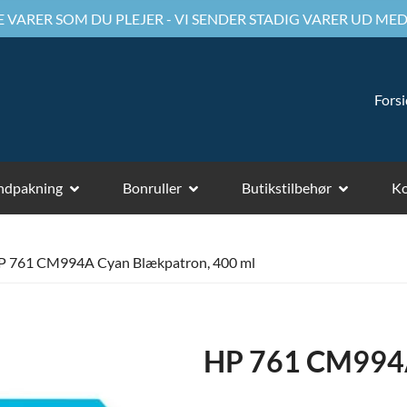
 VARER SOM DU PLEJER - VI SENDER STADIG VARER UD MED
Fors
ndpakning
Bonruller
Butikstilbehør
Ko
P 761 CM994A Cyan Blækpatron, 400 ml
HP 761 CM994A