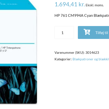
1.694,41
kr.
Ekskl. moms.
HP 761 CM994A Cyan Blækpatro
HP 761 CM994A Cyan Blækpatro
Tilføj ti
Varenummer (SKU):
3014623
Kategorier:
Blækpatroner og blækki