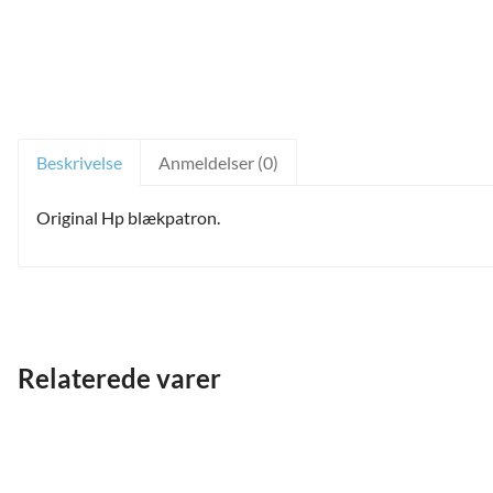
Beskrivelse
Anmeldelser (0)
Original Hp blækpatron.
and
Relaterede varer
ild
nu
and
ild
nu