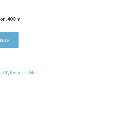
n, 400 ml
n, 400 ml antal
l kurv
t
,
HP
,
Kontorartikler