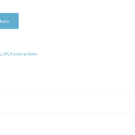
tal
l kurv
t
,
HP
,
Kontorartikler