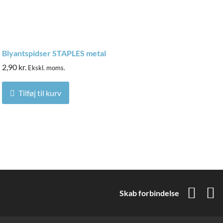
Blyantspidser STAPLES metal
2,90
kr.
Ekskl. moms.
Tilføj til kurv
Skab forbindelse