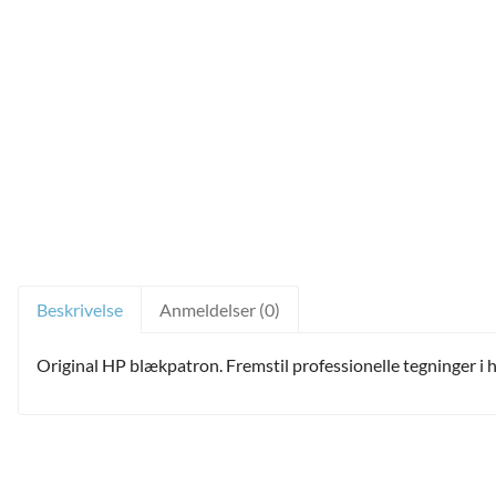
ild
nu
and
ild
nu
and
ild
nu
Beskrivelse
Anmeldelser (0)
Original HP blækpatron. Fremstil professionelle tegninger i hø