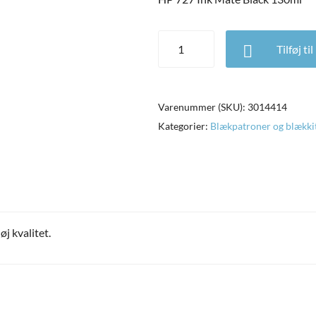
HP 727 Ink Mate Black 130ml an
Tilføj ti
Varenummer (SKU):
3014414
Kategorier:
Blækpatroner og blækki
j kvalitet.