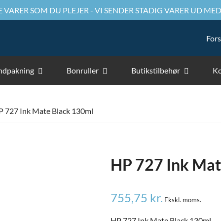
 VARER SOM DU PLEJER - VI SENDER STADIG VARER UD MED
Fors
ndpakning
Bonruller
Butikstilbehør
Ko
 727 Ink Mate Black 130ml
HP 727 Ink Mat
755,75
kr.
Ekskl. moms.
HP 727 Ink Mate Black 130ml