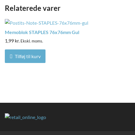
Relaterede varer
Memoblok STAPLES 76x76mm Gul
1,99
kr.
Ekskl. moms.
Tilføj til kurv
and
ild
nu
and
ild
nu