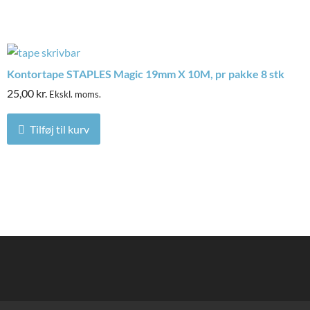
Kontortape STAPLES Magic 19mm X 10M, pr pakke 8 stk
25,00
kr.
Ekskl. moms.
Tilføj til kurv