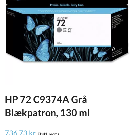
ild
nu
and
ild
nu
and
ild
nu
HP 72 C9374A Grå
Blækpatron, 130 ml
736,73
kr.
Ekskl. moms.