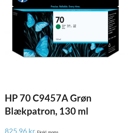
ild
nu
and
ild
nu
and
ild
nu
HP 70 C9457A Grøn
Blækpatron, 130 ml
825,96
kr.
Ekskl. moms.