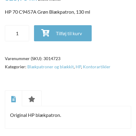
HP 70 C9457A Grøn Blækpatron, 130 ml
HP 70 C9457A Grøn Blækpatron, 130 ml antal
Tilføj til kurv
Varenummer (SKU):
3014723
Kategorier:
Blækpatroner og blækkit
,
HP
,
Kontorartikler
and
ild
Original HP blækpatron.
nu
and
ild
nu