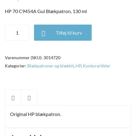
HP 70 C9454A Gul Blækpatron, 130 ml
HP 70 C9454A Gul Blækpatron, 130 ml antal
Tilføj til kurv
Varenummer (SKU):
3014720
Kategorier:
Blækpatroner og blækkit
,
HP
,
Kontorartikler
Original HP blækpatron.