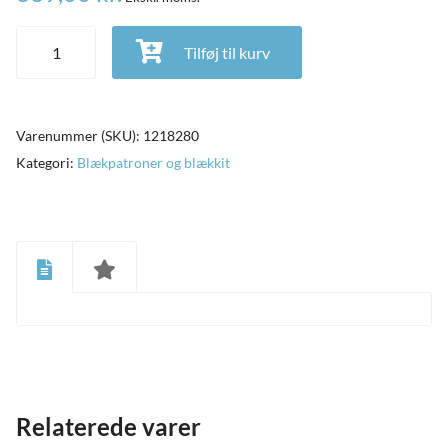
Brother LC3219XL CMYK Blækpatron, 3.000 sider antal
Tilføj til kurv
Varenummer (SKU):
1218280
Kategori:
Blækpatroner og blækkit
and
ild
nu
and
ild
Relaterede varer
nu