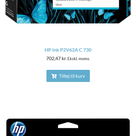
HP Ink P2V62A C 730
702,47
kr.
Ekskl. moms.
Tilføj til kurv