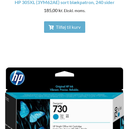
HP 305XL (3YM62AE) sort blækpatron, 240 sider
185,00
kr.
Ekskl. moms.
Tilføj til kurv