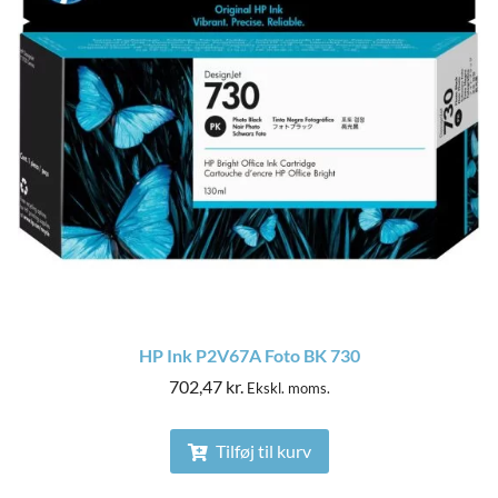
HP Ink P2V67A Foto BK 730
702,47
kr.
Ekskl. moms.
Tilføj til kurv