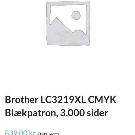
ild
nu
and
ild
nu
and
ild
nu
Brother LC3219XL CMYK
Blækpatron, 3.000 sider
839,00
kr.
Ekskl. moms.