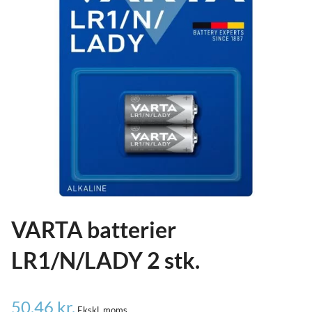
ild
nu
and
ild
nu
and
ild
nu
VARTA batterier
LR1/N/LADY 2 stk.
50,46
kr.
Ekskl. moms.