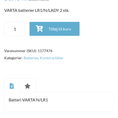
VARTA batterier LR1/N/LADY 2 stk.
VARTA batterier LR1/N/LADY 2 stk. antal
Tilføj til kurv
Varenummer (SKU):
1177476
Kategorier:
Batterier
,
Kontorartikler
and
ild
Batteri VARTA N/LR1
nu
and
ild
nu