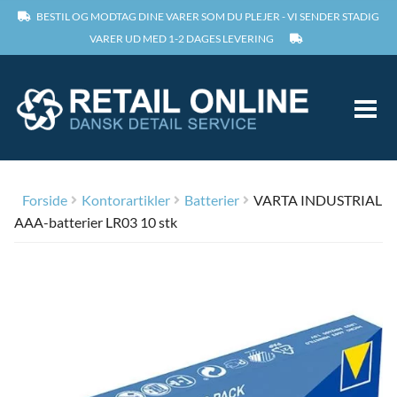
BESTIL OG MODTAG DINE VARER SOM DU PLEJER - VI SENDER STADIG
VARER UD MED 1-2 DAGES LEVERING
and
ild
nu
Forside
Forside
Kontorartikler
Batterier
VARTA INDUSTRIAL
and
and
AAA-batterier LR03 10 stk
Om
ild
ild
nu
nu
and
and
Kontakt
ild
ild
nu
nu
and
and
Min konto
ild
ild
nu
nu
Log ind
and
and
and
ild
ild
ild
nu
nu
nu
and