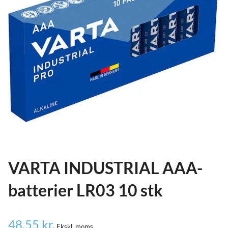
ild
nu
and
ild
nu
and
ild
nu
VARTA INDUSTRIAL AAA-
batterier LR03 10 stk
48,55
kr.
Ekskl. moms.