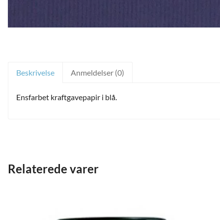
Beskrivelse
Anmeldelser (0)
Ensfarbet kraftgavepapir i blå.
and
Relaterede varer
ild
nu
and
ild
nu