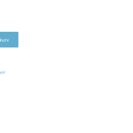
ntal
l kurv
pir