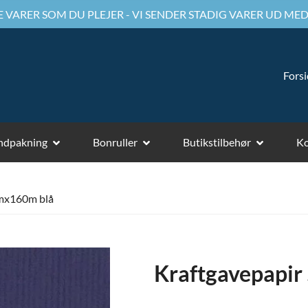
 VARER SOM DU PLEJER - VI SENDER STADIG VARER UD MED
Fors
ndpakning
Bonruller
Butikstilbehør
Ko
cmx160m blå
Kraftgavepapi