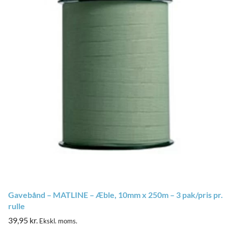
Gavebånd – MATLINE – Æble, 10mm x 250m – 3 pak/pris pr.
rulle
39,95
kr.
Ekskl. moms.