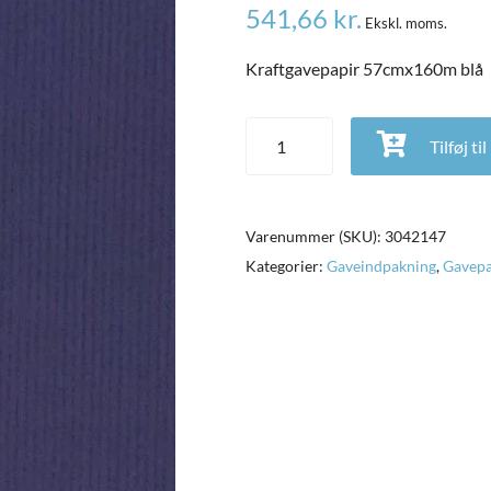
541,66
kr.
Ekskl. moms.
Kraftgavepapir 57cmx160m blå
Kraftgavepapir 57cmx160m blå a
Tilføj ti
Varenummer (SKU):
3042147
Kategorier:
Gaveindpakning
,
Gavepa