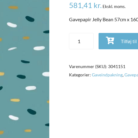
581,41
kr.
Ekskl. moms.
Gavepapir Jelly Bean 57cm x 16
Gavepapir Jelly Bean 57cm x 160
Tilføj ti
Varenummer (SKU):
3041151
Kategorier:
Gaveindpakning
,
Gavepa