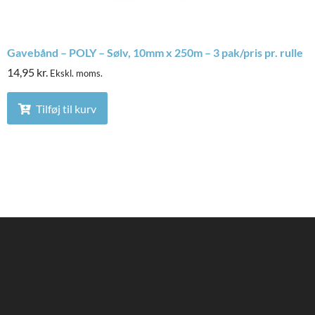
Gavebånd – POLY – Sølv, 10mm x 250m – 3 pak/pris pr. rulle
14,95
kr.
Ekskl. moms.
Tilføj til kurv