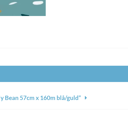
lly Bean 57cm x 160m blå/guld”
*
 markeret med