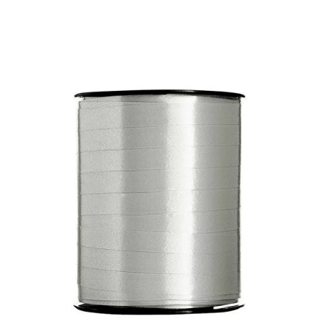
*
E-mail
e gang jeg kommenterer.