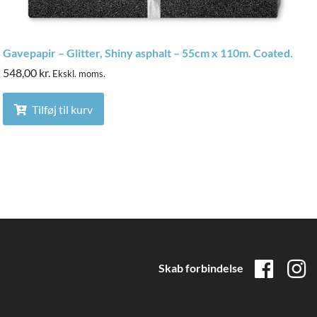
Gavepapir – Glitter, Shiny asphalt – 55cm x 110m. Coated.
548,00
kr.
Ekskl. moms.
Tilføj til kurv
Skab forbindelse