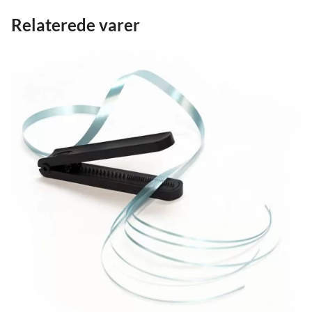
Relaterede varer
*
Din anmeldelse
*
Navn
Gem mit navn, mail og websted i denne browser til næst