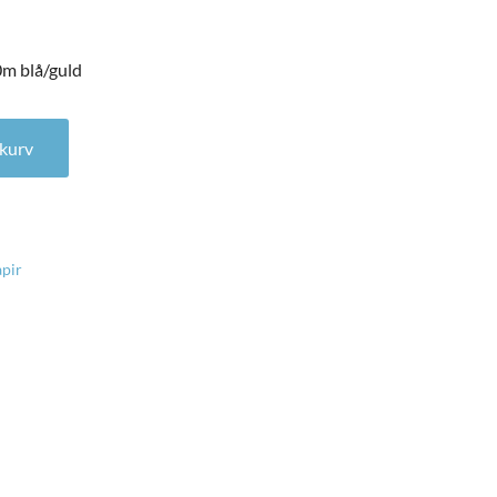
0m blå/guld
m blå/guld antal
l kurv
pir