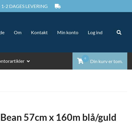
 1-2 DAGES LEVERING
Sø
Sø
ide
Om
Kontakt
Min konto
Log ind
ef
0
ntorartikler
Din kurv er tom.
y Bean 57cm x 160m blå/guld