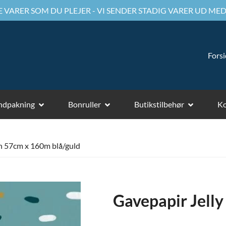
 VARER SOM DU PLEJER - VI SENDER STADIG VARER UD MED
Fors
ndpakning
Bonruller
Butikstilbehør
Ko
n 57cm x 160m blå/guld
Gavepapir Jell