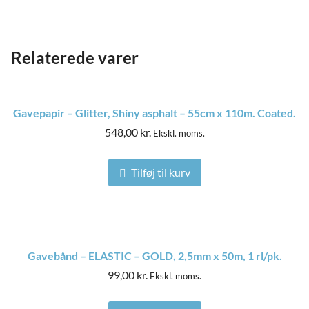
Relaterede varer
Gavepapir – Glitter, Shiny asphalt – 55cm x 110m. Coated.
548,00
kr.
Ekskl. moms.
Tilføj til kurv
and
Gavebånd – ELASTIC – GOLD, 2,5mm x 50m, 1 rl/pk.
ild
nu
99,00
kr.
Ekskl. moms.
and
ild
nu