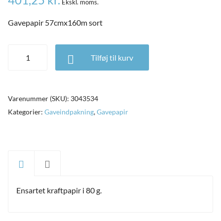
Ekskl. moms.
ild
nu
and
Gavepapir 57cmx160m sort
ild
nu
Gavepapir 57cmx160m sort antal
Tilføj til kurv
and
ild
nu
Varenummer (SKU):
3043534
Kategorier:
Gaveindpakning
,
Gavepapir
Ensartet kraftpapir i 80 g.