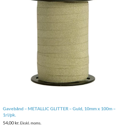
Gavebånd – METALLIC GLITTER – Guld, 10mm x 100m –
1rl/pk.
54,00
kr.
Ekskl. moms.