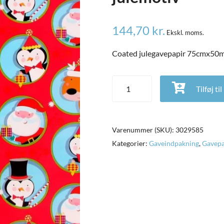
144,70
kr.
Ekskl. moms.
Coated julegavepapir 75cmx50m
Coated julegavepapir 75cmx50m 
Tilføj ti
Varenummer (SKU):
3029585
Kategorier:
Gaveindpakning
,
Gavepa