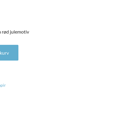
 rød julemotiv
rød julemotiv antal
l kurv
pir