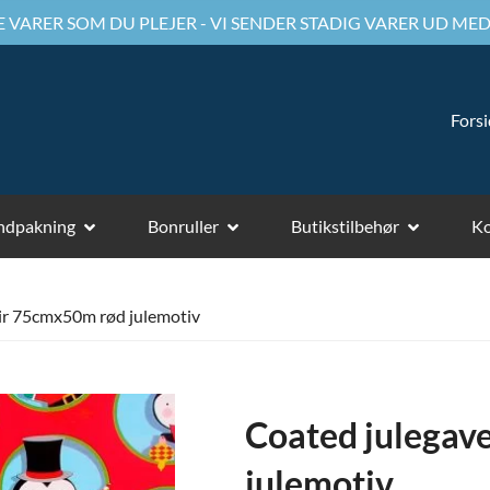
 VARER SOM DU PLEJER - VI SENDER STADIG VARER UD MED
Fors
ndpakning
Bonruller
Butikstilbehør
Ko
ir 75cmx50m rød julemotiv
Coated julegav
julemotiv