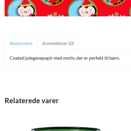
Beskrivelse
Anmeldelser (0)
Coated julegavepapir med motiv, der er perfekt til børn.
and
Relaterede varer
ild
nu
and
ild
nu